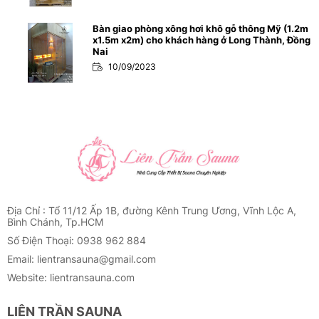
Bàn giao phòng xông hơi khô gỗ thông Mỹ (1.2m
x1.5m x2m) cho khách hàng ở Long Thành, Đồng
Nai
10/09/2023
Bàn giao phòng xông hơi khô gỗ thông Phần Lan
(1.2m x1.6m x2m) cho khách hàng ở Tiền Giang
10/09/2023
Bàn giao phòng xông hơi gỗ thông Phần Lan
(1.6m x 1.4m x 2m) cho khách hàng Bạc Liêu
11/09/2023
Địa Chỉ : Tổ 11/12 Ấp 1B, đường Kênh Trung Ương, Vĩnh Lộc A,
Bình Chánh, Tp.HCM
Số Điện Thoại: 0938 962 884
Bàn giao Phòng xông hơi gỗ thông Mỹ chệch góc
Email: lientransauna@gmail.com
(1.3m x 1.3m x 2m) cho khách Spa Quận 1
Website: lientransauna.com
11/09/2023
LIÊN TRẦN SAUNA