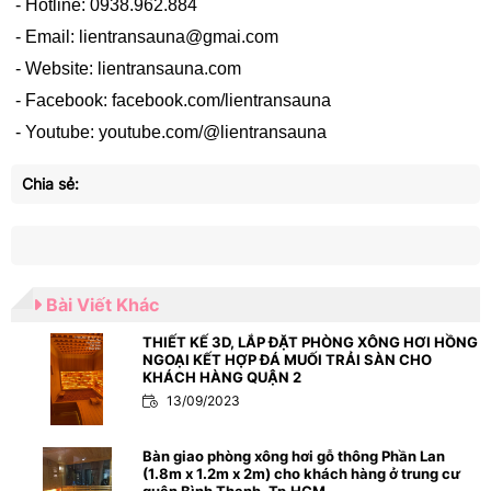
- Hotline: 0938.962.884
- Email: lientransauna@gmai.com
- Website: lientransauna.com
- Facebook: facebook.com/lientransauna
- Youtube: youtube.com/@lientransauna
Chia sẻ:
Bài Viết Khác
THIẾT KẾ 3D, LẮP ĐẶT PHÒNG XÔNG HƠI HỒNG
NGOẠI KẾT HỢP ĐÁ MUỐI TRẢI SÀN CHO
KHÁCH HÀNG QUẬN 2
13/09/2023
Bàn giao phòng xông hơi gỗ thông Phần Lan
(1.8m x 1.2m x 2m) cho khách hàng ở trung cư