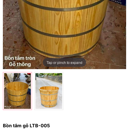
Tap or pinch to expand
Bồn tắm gỗ LTB-005