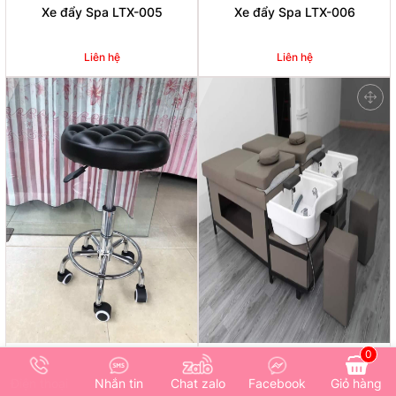
Xe đẩy Spa LTX-005
Xe đẩy Spa LTX-006
Liên hệ
Liên hệ
0
Ghế thợ
Giường gội LTGG-001
Giỏ hàng
Điện thoại
Nhắn tin
Chat zalo
Facebook