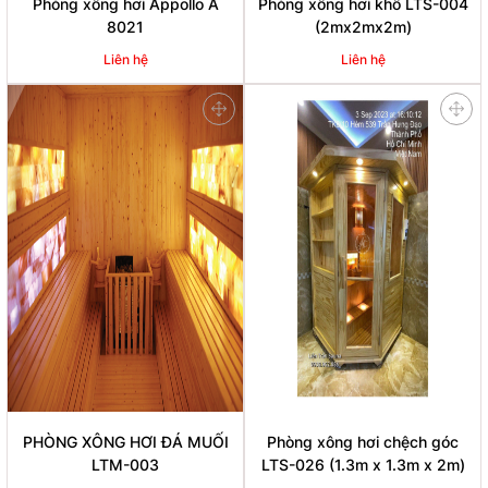
Phòng xông hơi Appollo A
Phòng xông hơi khô LTS-004
8021
(2mx2mx2m)
Liên hệ
Liên hệ
PHÒNG XÔNG HƠI ĐÁ MUỐI
Phòng xông hơi chệch góc
LTM-003
LTS-026 (1.3m x 1.3m x 2m)