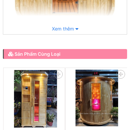
Xem thêm
Phòng xông hơi dạng hộp phù hợp cho homestay, resort, biệt thự sân
vườn,...
Sản Phẩm Cùng Loại
2. Kích thước, chất liệu phòng xông:
- Kích thước: Cao 2m x Sâu 2m x Ngang 2m
- Chất liệu: gỗ thông Mỹ, gỗ thông Phần Lan, gỗ Hinoki
- Máy xông hơi khô (Amazon, Sawo, Harvia,....)
- Bộ phụ kiện phòng xông (gồm: xô gáo gỗ; đèn chịu
nhiệt, đồng hồ cát, nhiệt kế, ẩm kế)
- Sử dụng: 3-4 người/ xông
- Thời gian lắp đặt: 1-2 ngày
- Bảo hành 2 năm,
cam kết chất lượng hàng đầu, nhắm
trọng tâm hướng tới trải nghiệm của khách hàng, đáp ứng