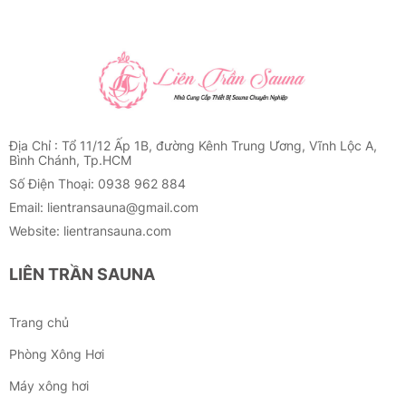
hơi biết được thời gian xông của mình.
– Đồng hồ nhiệt : Hiển thị nhiệt độ trong phòng và độ ẩm trong
phòng
– Đèn chịu nhiệt: Đèn chuyên dùng cho phòng sauna, chịu được
độ nóng trong phòng.
– Khung bao máy: Giúp cách ly máy xông hơi tránh trường hợp
bị bỏng khi người dùng sơ ý chạm phải.
Địa Chỉ : Tổ 11/12 Ấp 1B, đường Kênh Trung Ương, Vĩnh Lộc A,
Bình Chánh, Tp.HCM
Số Điện Thoại: 0938 962 884
Email: lientransauna@gmail.com
Website: lientransauna.com
LIÊN TRẦN SAUNA
Trang chủ
Phòng Xông Hơi
Máy xông hơi
Bộ phụ kiện phòng xông