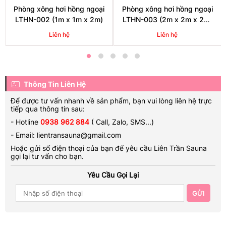
đúng, đủ các tiêu chuẩn thiết kế, lắp đặt khắt khe.
Phòng xông hơi hồng ngoại
Phòng xông hơi hồng ngoại
LTHN-002 (1m x 1m x 2m)
LTHN-003 (2m x 2m x 2m)
phù hợp cho Homestay,
Liên hệ
Liên hệ
Resort,...
Thông Tin Liên Hệ
Để được tư vấn nhanh về sản phẩm, bạn vui lòng liên hệ trực
tiếp qua thông tin sau:
- Hotline
0938 962 884
( Call, Zalo, SMS...)
- Email: lientransauna@gmail.com
Hoặc gửi số điện thoại của bạn để yêu cầu Liên Trần Sauna
gọi lại tư vấn cho bạn.
Phù hợp đặt ở không gian rộng
Yêu Cầu Gọi Lại
3. Bộ phụ kiện dành cho phòng xông
– Xô gáo gỗ: chứa nước, tinh dầu để tưới lên đá sauna làm cho
GỬI
hơi nóng từ đá tỏa ra nhiều hơn.
– Đá sauna : là loại đá đã qua gia nhiệt, được đốt nóng , khi gặp
nước sẽ bốc hơi nóng lên làm nóng khắp phòng.
– Đồng hồ cát: thời gian hiển thị là 15 phút, giúp người ngồi xông