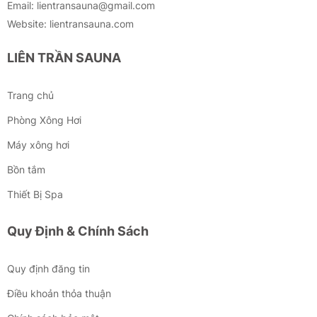
Email: lientransauna@gmail.com
Website: lientransauna.com
LIÊN TRẦN SAUNA
Trang chủ
Phòng Xông Hơi
Máy xông hơi
Bồn tắm
Thiết Bị Spa
Chất liệu: gỗ thơm Hinoki cao cấp của Nhật
Quy Định & Chính Sách
Bộ phụ kiện dành cho phòng xông
– Xô gáo gỗ: chứa nước, tinh dầu để tưới lên đá sauna làm cho
Quy định đăng tin
hơi nóng từ đá tỏa ra nhiều hơn.
– Đá sauna : là loại đá đã qua gia nhiệt, được đốt nóng , khi gặp
Điều khoản thỏa thuận
nước sẽ bốc hơi nóng lên làm nóng khắp phòng.
– Đồng hồ cát: thời gian hiển thị là 15 phút, giúp người ngồi xông