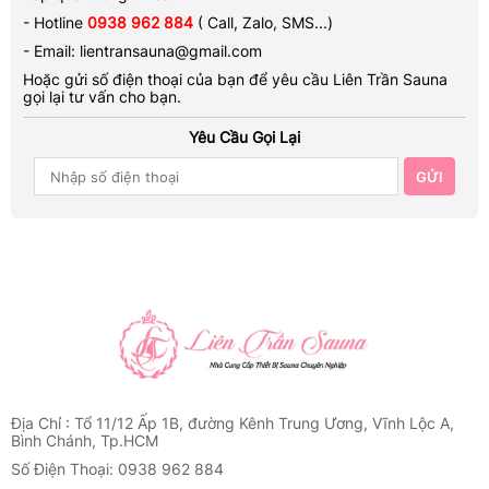
- Sử dụng: 8-10 người/ xông
- Hotline
0938 962 884
( Call, Zalo, SMS...)
- Thời gian lắp đặt: 1-2 ngày
- Email: lientransauna@gmail.com
- Bảo hành 2 năm, cam kết chất lượng hàng đầu, nhắm trọng tâm
Hoặc gửi số điện thoại của bạn để yêu cầu Liên Trần Sauna
hướng tới trải nghiệm của khách hàng, đáp ứng đúng, đủ các tiêu
gọi lại tư vấn cho bạn.
chuẩn thiết kế, lắp đặt khắt khe.
Yêu Cầu Gọi Lại
GỬI
Địa Chỉ : Tổ 11/12 Ấp 1B, đường Kênh Trung Ương, Vĩnh Lộc A,
Bình Chánh, Tp.HCM
Số Điện Thoại: 0938 962 884