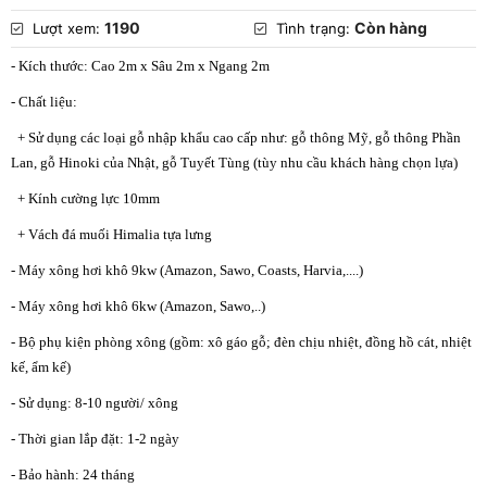
1190
Còn hàng
Lượt xem:
Tình trạng:
- Kích thước: Cao 2m x Sâu 2m x Ngang 2m
- Chất liệu:
+ Sử dụng các loại gỗ nhập khẩu cao cấp như: gỗ thông Mỹ, gỗ thông Phần
Lan, gỗ Hinoki của Nhật, gỗ Tuyết Tùng (tùy nhu cầu khách hàng chọn lựa)
+ Kính cường lực 10mm
+ Vách đá muối Himalia tựa lưng
- Máy xông hơi khô 9kw (Amazon, Sawo, Coasts, Harvia,....)
- Máy xông hơi khô 6kw (Amazon, Sawo,..)
- Bộ phụ kiện phòng xông (gồm: xô gáo gỗ; đèn chịu nhiệt, đồng hồ cát, nhiệt
kế, ẩm kế)
- Sử dụng: 8-10 người/ xông
- Thời gian lắp đặt: 1-2 ngày
- Bảo hành: 24 tháng